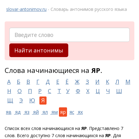
slovar-antonimov.ru
- Словарь антонимов русского языка
Найти антонимы
Слова начинающиеся на
ЯР
.
А
Б
В
Г
Д
Е
Ё
Ж
З
И
К
Л
М
Н
О
П
Р
С
Т
У
Ф
Х
Ц
Ч
Ш
Щ
Э
Ю
Я
яв
яд
яз
яй
ял
ям
яр
яс
ях
Список всех слов начинающихся на
ЯР
. Представлено 7
слов. Всего доступно 7 слов начинающихся на
ЯР
. Для