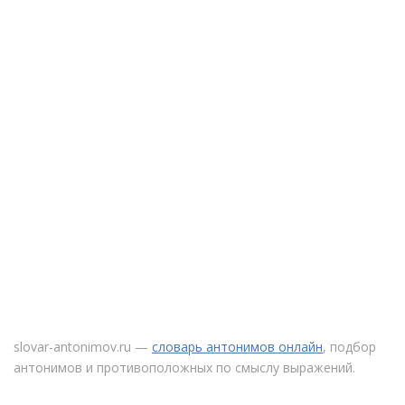
slovar-antonimov.ru —
словарь антонимов онлайн
, подбор
антонимов и противоположных по смыслу выражений.