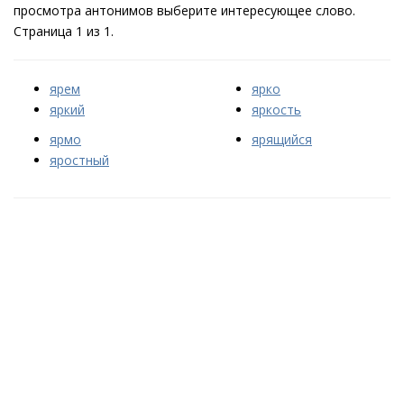
просмотра антонимов выберите интересующее слово.
Страница 1 из 1.
ярем
ярко
яркий
яркость
ярмо
ярящийся
яростный