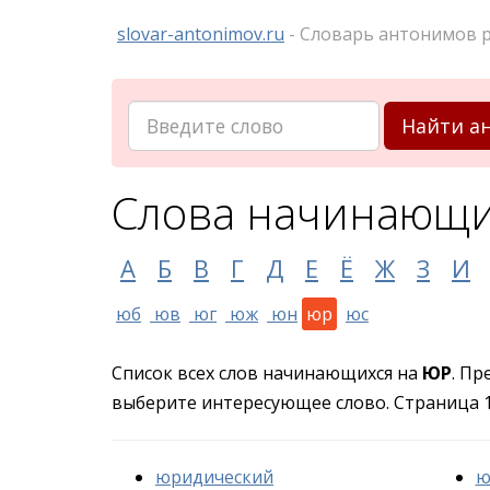
slovar-antonimov.ru
- Словарь антонимов р
Найти а
Слова начинающи
А
Б
В
Г
Д
Е
Ё
Ж
З
И
юб
юв
юг
юж
юн
юр
юс
Список всех слов начинающихся на
ЮР
. Пр
выберите интересующее слово. Страница 1 
юридический
ю