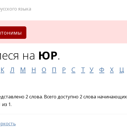
усского языка
нтонимы
еся на
ЮР
.
К
Л
М
Н
О
П
Р
С
Т
У
Ф
Х
Ц
едставлено 2 слова. Всего доступно 2 слова начинающих
из 1.
ркость