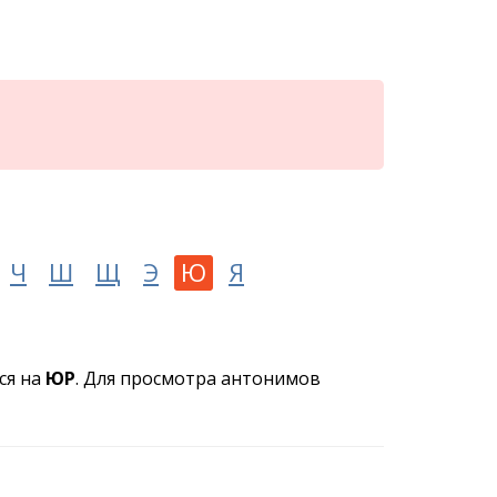
Ч
Ш
Щ
Э
Ю
Я
ся на
ЮР
. Для просмотра антонимов