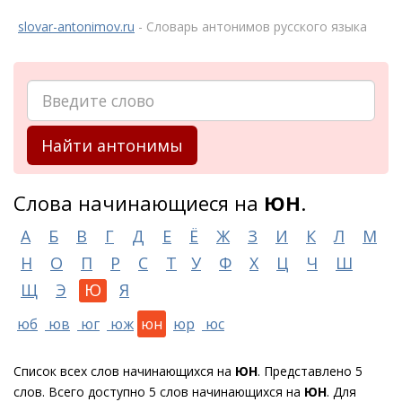
slovar-antonimov.ru
- Словарь антонимов русского языка
Найти антонимы
Слова начинающиеся на
ЮН
.
А
Б
В
Г
Д
Е
Ё
Ж
З
И
К
Л
М
Н
О
П
Р
С
Т
У
Ф
Х
Ц
Ч
Ш
Щ
Э
Ю
Я
юб
юв
юг
юж
юн
юр
юс
Список всех слов начинающихся на
ЮН
. Представлено 5
слов. Всего доступно 5 слов начинающихся на
ЮН
. Для