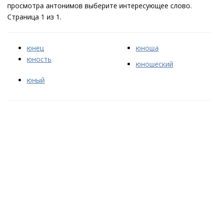
просмотра антонимов выберите интересующее слово.
Страница 1 из 1.
юнец
юноша
юность
юношеский
юный