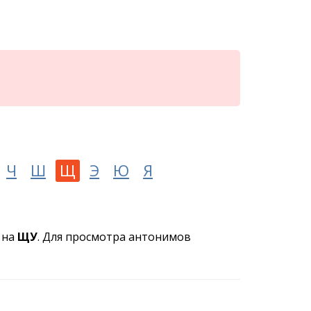
Ч
Ш
Щ
Э
Ю
Я
 на
ЩУ
. Для просмотра антонимов