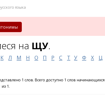
усского языка
нтонимы
еся на
ЩУ
.
К
Л
М
Н
О
П
Р
С
Т
У
Ф
Х
Ц
редставлено 1 слов. Всего доступно 1 слов начинающихся
из 1.