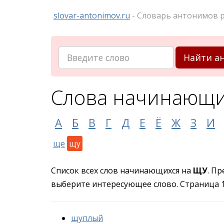
slovar-antonimov.ru
- Словарь антонимов р
Найти а
Слова начинающи
А
Б
В
Г
Д
Е
Ё
Ж
З
И
ще
щу
Список всех слов начинающихся на
ЩУ
. П
выберите интересующее слово. Страница 1 
щуплый