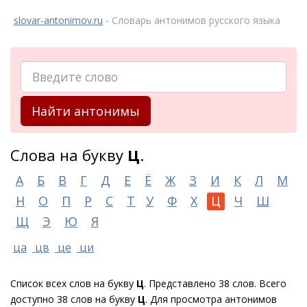
slovar-antonimov.ru
- Словарь антонимов русского языка
Найти антонимы
Слова на букву
Ц
.
А
Б
В
Г
Д
Е
Ё
Ж
З
И
К
Л
М
Н
О
П
Р
С
Т
У
Ф
Х
Ц
Ч
Ш
Щ
Э
Ю
Я
ца
цв
це
ци
Список всех слов на букву
Ц
. Представлено 38 слов. Всего
доступно 38 слов на букву
Ц
. Для просмотра антонимов