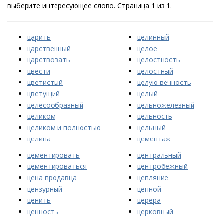
выберите интересующее слово. Страница 1 из 1.
царить
целинный
царственный
целое
царствовать
целостность
цвести
целостный
цветистый
целую вечность
цветущий
целый
целесообразный
цельножелезный
целиком
цельность
целиком и полностью
цельный
целина
цементаж
цементировать
центральный
цементироваться
центробежный
цена продавца
цепляние
цензурный
цепной
ценить
церера
ценность
церковный