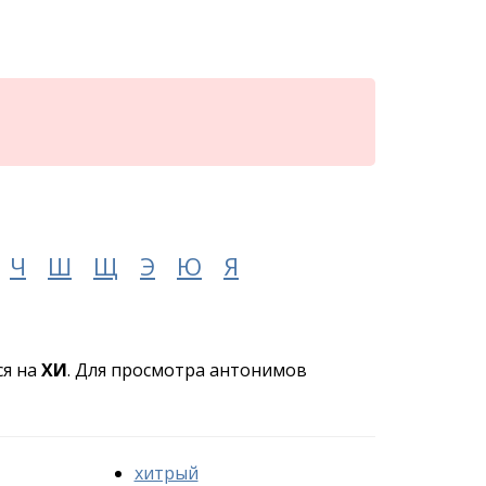
Ч
Ш
Щ
Э
Ю
Я
ся на
ХИ
. Для просмотра антонимов
хитрый