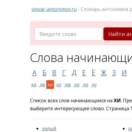
slovar-antonimov.ru
- Словарь антонимов р
Найти а
Слова начинающи
А
Б
В
Г
Д
Е
Ё
Ж
З
И
ха
хв
хи
хл
хм
хо
хр
ху
Список всех слов начинающихся на
ХИ
. Пр
выберите интересующее слово. Страница 1 
хилый
х