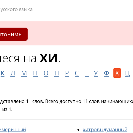
усского языка
нтонимы
еся на
ХИ
.
К
Л
М
Н
О
П
Р
С
Т
У
Ф
Х
Ц
едставлено 11 слов. Всего доступно 11 слов начинающих
из 1.
имеричный
хитровыдуманный