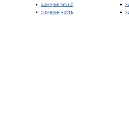
химерический
х
химеричность
х