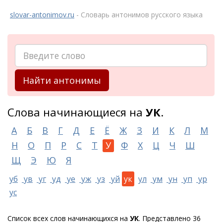
slovar-antonimov.ru
- Словарь антонимов русского языка
Найти антонимы
Слова начинающиеся на
УК
.
А
Б
В
Г
Д
Е
Ё
Ж
З
И
К
Л
М
Н
О
П
Р
С
Т
У
Ф
Х
Ц
Ч
Ш
Щ
Э
Ю
Я
уб
ув
уг
уд
уе
уж
уз
уй
ук
ул
ум
ун
уп
ур
ус
Список всех слов начинающихся на
УК
. Представлено 36