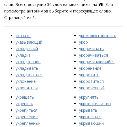
слов. Всего доступно 36 слов начинающихся на
УК
. Для
просмотра антонимов выберите интересующее слово.
Страница 1 из 1.
указать
укомплектовывать
указывающий
укор
укладистый
укорачивать
укладка
укорачиваться
укладывание
укорачивающийся
укладывать
укоренение
укладываться
укоротить
уклонение
укоротиться
уклоняться
укороченный
украшать
укрупнять
укрепить
укрывательство
укрепиться
укрывать
укрепление
укрываться
укрепленный
укрывающий