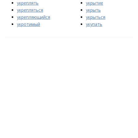
укреплять
укрытие
укрепляться
укрыть
укрепляющийся
укрыться
укротимый
укупать