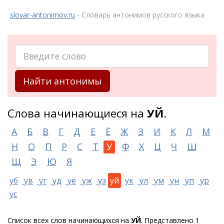
slovar-antonimov.ru
- Словарь антонимов русского языка
Найти антонимы
Слова начинающиеся на
УЙ
.
А
Б
В
Г
Д
Е
Ё
Ж
З
И
К
Л
М
Н
О
П
Р
С
Т
У
Ф
Х
Ц
Ч
Ш
Щ
Э
Ю
Я
уб
ув
уг
уд
уе
уж
уз
уй
ук
ул
ум
ун
уп
ур
ус
Список всех слов начинающихся на
УЙ
. Представлено 1