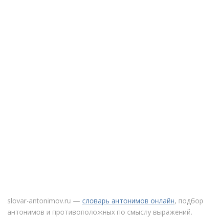
slovar-antonimov.ru —
словарь антонимов онлайн
, подбор
антонимов и противоположных по смыслу выражений.