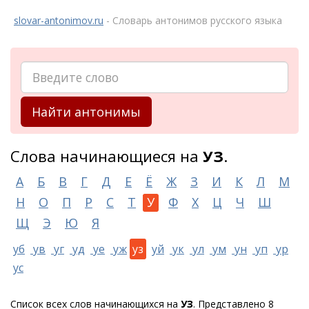
slovar-antonimov.ru
- Словарь антонимов русского языка
Найти антонимы
Слова начинающиеся на
УЗ
.
А
Б
В
Г
Д
Е
Ё
Ж
З
И
К
Л
М
Н
О
П
Р
С
Т
У
Ф
Х
Ц
Ч
Ш
Щ
Э
Ю
Я
уб
ув
уг
уд
уе
уж
уз
уй
ук
ул
ум
ун
уп
ур
ус
Список всех слов начинающихся на
УЗ
. Представлено 8