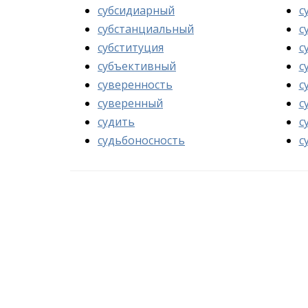
субсидиарный
с
субстанциальный
с
субституция
с
субъективный
с
суверенность
с
суверенный
с
судить
с
судьбоносность
с