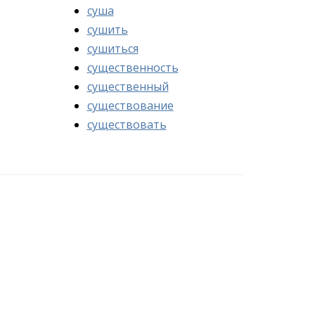
суша
сушить
сушиться
существенность
существенный
существование
существовать