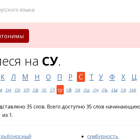
усского языка
нтонимы
еся на
СУ
.
К
Л
М
Н
О
П
Р
С
Т
У
Ф
Х
Ц
м
сн
со
сп
ср
сс
ст
су
сф
сх
сц
сч
съ
сы
сэ
сю
едставлено 35 слов. Всего доступно 35 слов начинающих
из 1.
удьбоносный
сумбурность