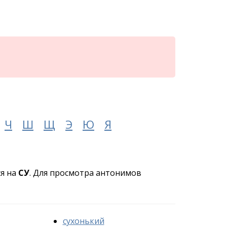
Ч
Ш
Щ
Э
Ю
Я
ся на
СУ
. Для просмотра антонимов
сухонький