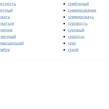
уетность
сумбурный
уетный
суммирование
ужать
суммировать
ужаться
суровость
ужение
суровый
уженный
суррогат
умасшедший
сухо
умбур
сухой