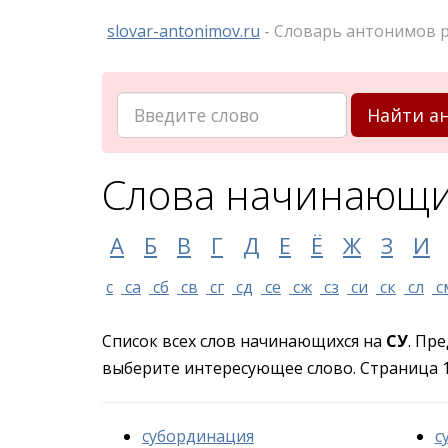
slovar-antonimov.ru
- Словарь антонимов р
Найти а
Слова начинающи
А
Б
В
Г
Д
Е
Ё
Ж
З
И
с
са
сб
св
сг
сд
се
сж
сз
си
ск
сл
с
Список всех слов начинающихся на
СУ
. Пр
выберите интересующее слово. Страница 1 
субординация
с