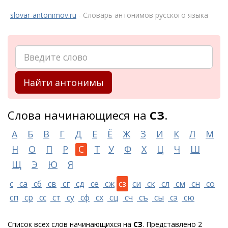
slovar-antonimov.ru
- Словарь антонимов русского языка
Найти антонимы
Слова начинающиеся на
СЗ
.
А
Б
В
Г
Д
Е
Ё
Ж
З
И
К
Л
М
Н
О
П
Р
С
Т
У
Ф
Х
Ц
Ч
Ш
Щ
Э
Ю
Я
с
са
сб
св
сг
сд
се
сж
сз
си
ск
сл
см
сн
со
сп
ср
сс
ст
су
сф
сх
сц
сч
съ
сы
сэ
сю
Список всех слов начинающихся на
СЗ
. Представлено 2