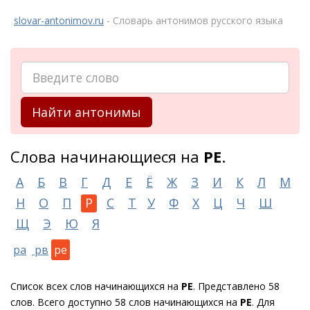
slovar-antonimov.ru
- Словарь антонимов русского языка
Найти антонимы
Слова начинающиеся на
РЕ
.
А
Б
В
Г
Д
Е
Ё
Ж
З
И
К
Л
М
Н
О
П
Р
С
Т
У
Ф
Х
Ц
Ч
Ш
Щ
Э
Ю
Я
ра
рв
ре
Список всех слов начинающихся на
РЕ
. Представлено 58
слов. Всего доступно 58 слов начинающихся на
РЕ
. Для