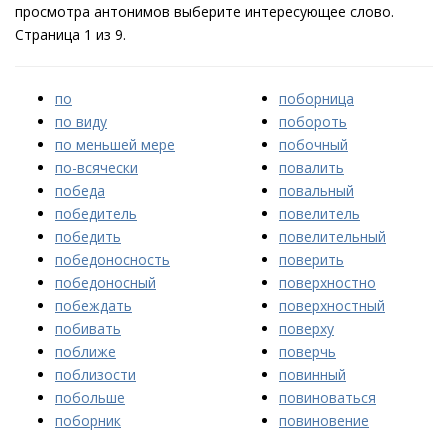
просмотра антонимов выберите интересующее слово.
Страница 1 из 9.
по
поборница
по виду
побороть
по меньшей мере
побочный
по-всячески
повалить
победа
повальный
победитель
повелитель
победить
повелительный
победоносность
поверить
победоносный
поверхностно
побеждать
поверхностный
побивать
поверху
поближе
поверчь
поблизости
повинный
побольше
повиноваться
поборник
повиновение