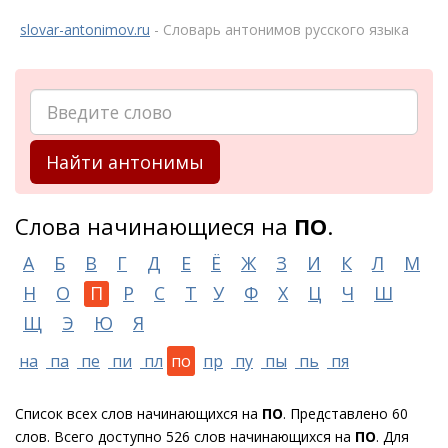
slovar-antonimov.ru
- Словарь антонимов русского языка
Найти антонимы
Слова начинающиеся на
ПО
.
А
Б
В
Г
Д
Е
Ё
Ж
З
И
К
Л
М
Н
О
П
Р
С
Т
У
Ф
Х
Ц
Ч
Ш
Щ
Э
Ю
Я
на
па
пе
пи
пл
по
пр
пу
пы
пь
пя
Список всех слов начинающихся на
ПО
. Представлено 60
слов. Всего доступно 526 слов начинающихся на
ПО
. Для