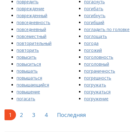
повредить
погаснуть
повреждение
погибать
поврежденный
погибнуть
повседневность
погибший
повседневный
погладить по головке
повсеместный
поглощать
повторительный
погода
повторить
погожий
повысить
поголовность
повыситься
поголовный
повышать
пограничность
повышаться
погрешность
повышающийся
погружать
повышение
погружаться
погасать
погружение
1
2
3
4
Последняя