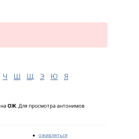
Ч
Ш
Щ
Э
Ю
Я
 на
ОЖ
. Для просмотра антонимов
оживляться