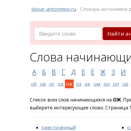
slovar-antonimov.ru
- Словарь антонимов р
Найти а
Слова начинающи
А
Б
В
Г
Д
Е
Ё
Ж
З
И
об
ов
ог
од
ож
оз
ок
ом
он
оп
ор
Список всех слов начинающихся на
ОЖ
. Пр
выберите интересующее слово. Страница 1 
ожесточенный
о