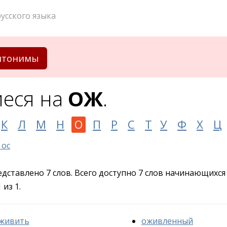
усского языка
нтонимы
еся на
ОЖ
.
К
Л
М
Н
О
П
Р
С
Т
У
Ф
Х
Ц
ос
едставлено 7 слов. Всего доступно 7 слов начинающихся
из 1.
живить
оживленный