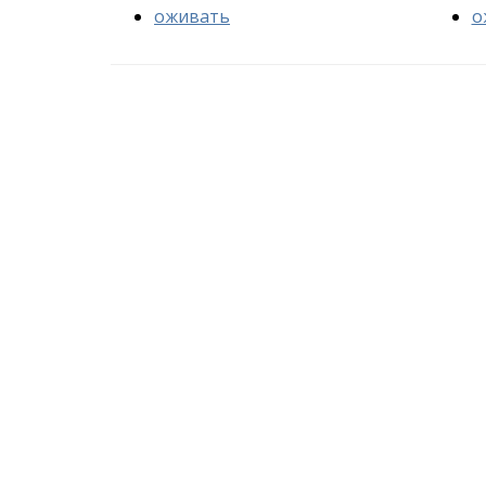
оживать
о