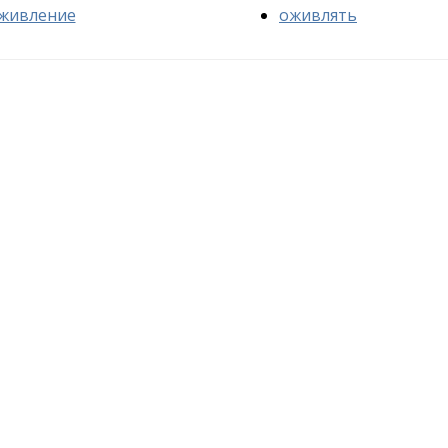
живление
оживлять