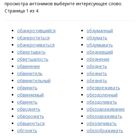
просмотра антонимов выберите интересующее слово.
Страница 1 из 4.
обанкротившийся
обдуманный
обанкротиться
обдумать
обанкрочиваться
обдумывать
обвертывать
обедневший
обветшалость
обеднение
обвинение
обеднеть
обвинитель
обеднить
обвинительный
обеднять
обвинить
обезвреживать
обвиняемый
обездоленный
обвинять
обездоливать
обводнять
обеззараживание
обворожить
обеззараживать
обвыкнуться
обезличивать
обгонять
обезображивать