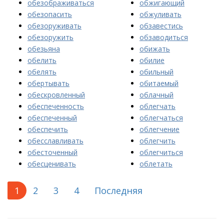
обезображиваться
обжигающий
обезопасить
обжуливать
обезоруживать
обзавестись
обезоружить
обзаводиться
обезьяна
обижать
обелить
обилие
обелять
обильный
обертывать
обитаемый
обескровленный
облачный
обеспеченность
облегчать
обеспеченный
облегчаться
обеспечить
облегчение
обесславливать
облегчить
обесточенный
облегчиться
обесценивать
облетать
1
2
3
4
Последняя