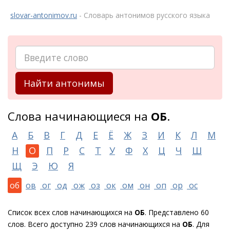
slovar-antonimov.ru
- Словарь антонимов русского языка
Найти антонимы
Слова начинающиеся на
ОБ
.
А
Б
В
Г
Д
Е
Ё
Ж
З
И
К
Л
М
Н
О
П
Р
С
Т
У
Ф
Х
Ц
Ч
Ш
Щ
Э
Ю
Я
об
ов
ог
од
ож
оз
ок
ом
он
оп
ор
ос
Список всех слов начинающихся на
ОБ
. Представлено 60
слов. Всего доступно 239 слов начинающихся на
ОБ
. Для