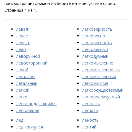
просмотра антонимов выберите интересующее слово.
Страница 1 из 1.
левая
легковерность
левее
легковесно
леветь
легковесность
лево
легковесный
леворучной
легкодумный
левосторонний
легкомысленно
левый
легкомысленность
легально
легкомысленный
легальный
легкомыслие
лёгкий
легкоосуществимый
легко
легкореализуемый
легко поддающийся
легкость
легковерие
легчать
лед
леность
лед тронулся
лентяй