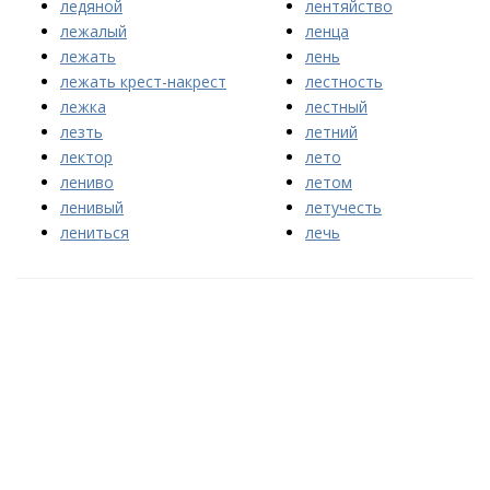
ледяной
лентяйство
лежалый
ленца
лежать
лень
лежать крест-накрест
лестность
лежка
лестный
лезть
летний
лектор
лето
лениво
летом
ленивый
летучесть
лениться
лечь