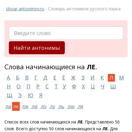
slovar-antonimov.ru
- Словарь антонимов русского языка
Найти антонимы
Слова начинающиеся на
ЛЕ
.
А
Б
В
Г
Д
Е
Ё
Ж
З
И
К
Л
М
Н
О
П
Р
С
Т
У
Ф
Х
Ц
Ч
Ш
Щ
Э
Ю
Я
ла
ле
лж
ли
ло
лу
ль
лю
ля
Список всех слов начинающихся на
ЛЕ
. Представлено 50
слов. Всего доступно 50 слов начинающихся на
ЛЕ
. Для