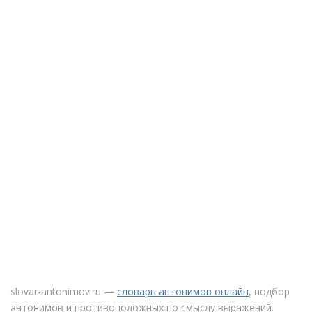
slovar-antonimov.ru —
словарь антонимов онлайн
, подбор
антонимов и противоположных по смыслу выражений.