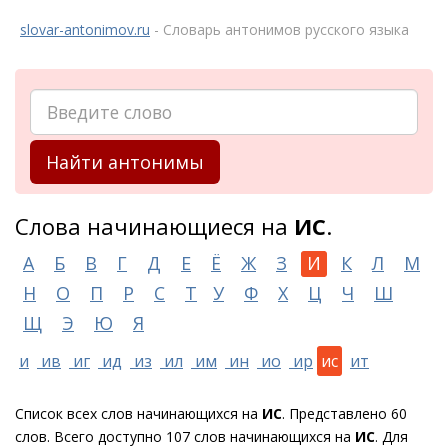
slovar-antonimov.ru
- Словарь антонимов русского языка
Найти антонимы
Слова начинающиеся на
ИС
.
А
Б
В
Г
Д
Е
Ё
Ж
З
И
К
Л
М
Н
О
П
Р
С
Т
У
Ф
Х
Ц
Ч
Ш
Щ
Э
Ю
Я
и
ив
иг
ид
из
ил
им
ин
ио
ир
ис
ит
Список всех слов начинающихся на
ИС
. Представлено 60
слов. Всего доступно 107 слов начинающихся на
ИС
. Для