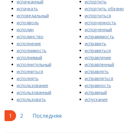
испачканный
испортить
испачкать
испортить обедню
исповедальный
испортиться
исподволь
испорченность
исполин
испорченный
исполинство
исправимость
исполнение
исправить
исполнимость
исправиться
исполнимый
исправление
исполнительный
исправленный
исполниться
исправлять
исполнять
исправляться
использование
исправность
использованный
исправный
использовать
испускание
1
2
Последняя