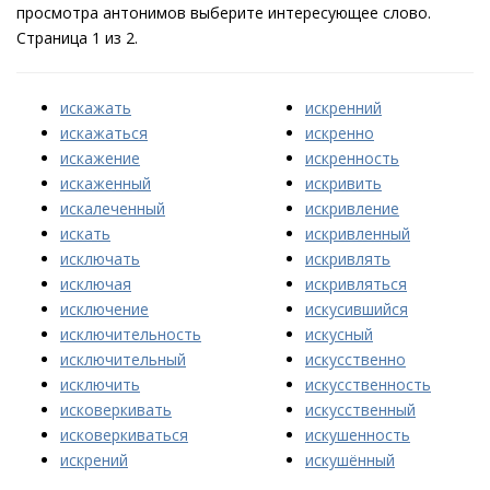
просмотра антонимов выберите интересующее слово.
Страница 1 из 2.
искажать
искренний
искажаться
искренно
искажение
искренность
искаженный
искривить
искалеченный
искривление
искать
искривленный
исключать
искривлять
исключая
искривляться
исключение
искусившийся
исключительность
искусный
исключительный
искусственно
исключить
искусственность
исковеркивать
искусственный
исковеркиваться
искушенность
искрений
искушённый