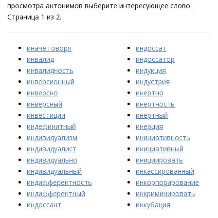
просмотра антонимов выберите интересующее слово.
Страница 1 из 2.
иначе говоря
индоссат
инвалид
индоссатор
инвалидность
индукция
инверсионный
индустрия
инверсно
инертно
инверсный
инертность
инвестиции
инертный
индефинитный
инерция
индивидуализм
инициативность
индивидуалист
инициативный
индивидуально
инициировать
индивидуальный
инкассированный
индифферентность
инкорпорирование
индифферентный
инкриминировать
индоссант
инкубация