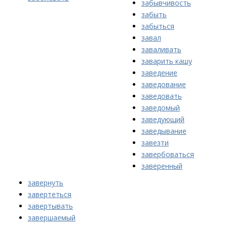
забывчивость
забыть
забыться
завал
заваливать
заварить кашу
заведение
заведование
заведовать
заведомый
заведующий
заведывание
завезти
завербоваться
заверенный
завернуть
завертеться
завертывать
завершаемый