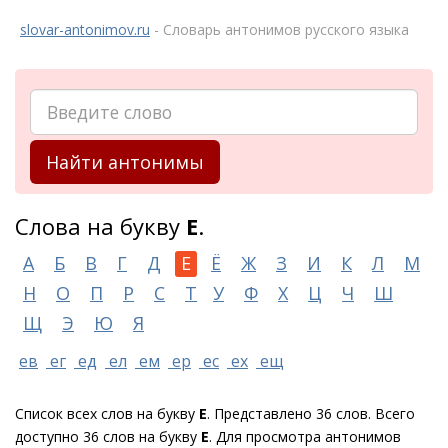
slovar-antonimov.ru
- Словарь антонимов русского языка
Найти антонимы
Слова на букву
Е
.
А
Б
В
Г
Д
Е
Ё
Ж
З
И
К
Л
М
Н
О
П
Р
С
Т
У
Ф
Х
Ц
Ч
Ш
Щ
Э
Ю
Я
ев
ег
ед
ел
ем
ер
ес
ех
ещ
Список всех слов на букву
Е
. Представлено 36 слов. Всего
доступно 36 слов на букву
Е
. Для просмотра антонимов