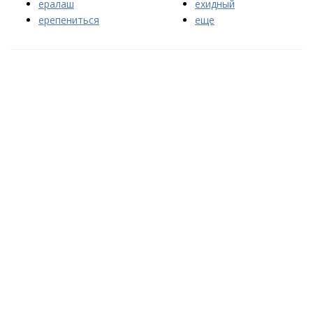
ералаш
ехидный
ерепениться
еще