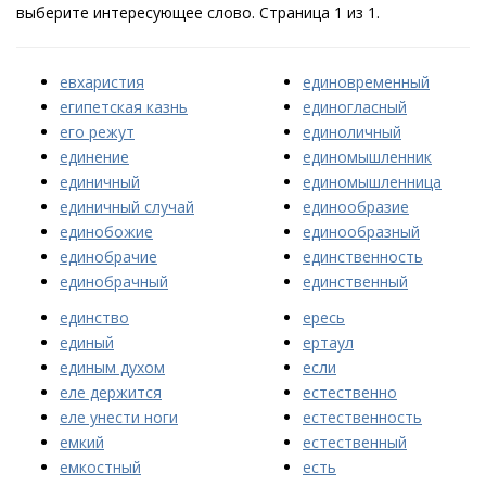
выберите интересующее слово. Страница 1 из 1.
евхаристия
единовременный
египетская казнь
единогласный
его режут
единоличный
единение
единомышленник
единичный
единомышленница
единичный случай
единообразие
единобожие
единообразный
единобрачие
единственность
единобрачный
единственный
единство
ересь
единый
ертаул
единым духом
если
еле держится
естественно
еле унести ноги
естественность
емкий
естественный
емкостный
есть