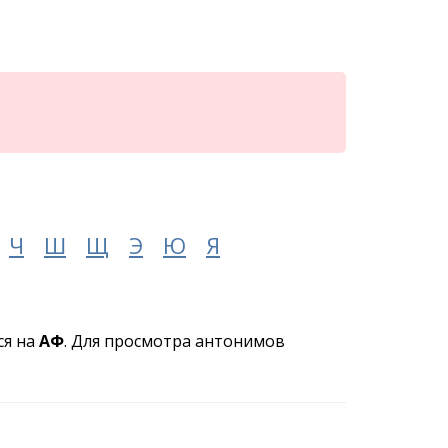
Ч
Ш
Щ
Э
Ю
Я
ся на
АФ
. Для просмотра антонимов