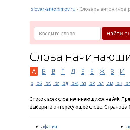
slovar-antonimov.ru
- Словарь антонимов р
Найти а
Слова начинающи
А
Б
В
Г
Д
Е
Ё
Ж
З
И
а
аб
ав
аг
ад
аж
аз
ак
ал
ам
ан
а
Список всех слов начинающихся на
АФ
. Пр
выберите интересующее слово. Страница 1 
афагия
а