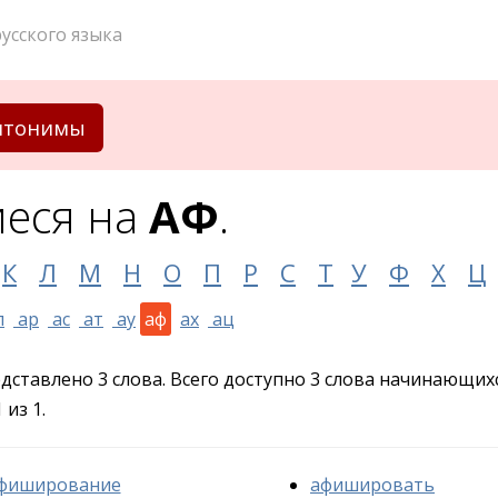
усского языка
нтонимы
еся на
АФ
.
К
Л
М
Н
О
П
Р
С
Т
У
Ф
Х
Ц
п
ар
ас
ат
ау
аф
ах
ац
едставлено 3 слова. Всего доступно 3 слова начинающих
из 1.
фиширование
афишировать